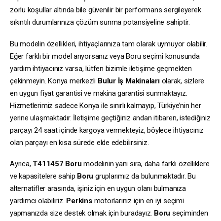
zorlu koşullar altında bile güvenilir bir performans sergileyerek
sıkıntılı durumlarınıza çözüm sunma potansiyeline sahiptir.
Bu modelin özellikleri, ihtiyaçlarınıza tam olarak uymuyor olabilir.
Eğer farklı bir model arıyorsanız veya Boru seçimi konusunda
yardım ihtiyacınız varsa, lütfen bizimle iletişime geçmekten
çekinmeyin. Konya merkezli
Bulur İş Makinaları
olarak, sizlere
en uygun fiyat garantisi ve makina garantisi sunmaktayız.
Hizmetlerimiz sadece Konya ile sınırlı kalmayıp, Türkiye’nin her
yerine ulaşmaktadır. İletişime geçtiğiniz andan itibaren, istediğiniz
parçayı 24 saat içinde kargoya vermekteyiz, böylece ihtiyacınız
olan parçayı en kısa sürede elde edebilirsiniz.
Ayrıca,
T411457
Boru
modelinin yanı sıra, daha farklı özelliklere
ve kapasitelere sahip
Boru
gruplarımız da bulunmaktadır. Bu
alternatifler arasında, işiniz için en uygun olanı bulmanıza
yardımcı olabiliriz.
Perkins
motorlarınız için en iyi seçimi
yapmanızda size destek olmak için buradayız.
Boru
seçiminden