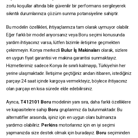
zorlu koşullar altında bile güvenilir bir performans sergileyerek
sıkıntılı durumlarınıza çözüm sunma potansiyeline sahiptir.
Bu modelin özellikleri, ihtiyaçlarınıza tam olarak uymuyor olabilir.
Eğer farklı bir model arıyorsanız veya Boru seçimi konusunda
yardım ihtiyacınız varsa, lütfen bizimle iletişime geçmekten
çekinmeyin. Konya merkezli
Bulur İş Makinaları
olarak, sizlere
en uygun fiyat garantisi ve makina garantisi sunmaktayız.
Hizmetlerimiz sadece Konya ile sınırlı kalmayıp, Türkiye’nin her
yerine ulaşmaktadır. İletişime geçtiğiniz andan itibaren, istediğiniz
parçayı 24 saat içinde kargoya vermekteyiz, böylece ihtiyacınız
olan parçayı en kısa sürede elde edebilirsiniz.
Ayrıca,
T412101
Boru
modelinin yanı sıra, daha farklı özelliklere
ve kapasitelere sahip
Boru
gruplarımız da bulunmaktadır. Bu
alternatifler arasında, işiniz için en uygun olanı bulmanıza
yardımcı olabiliriz.
Perkins
motorlarınız için en iyi seçimi
yapmanızda size destek olmak için buradayız.
Boru
seçiminden