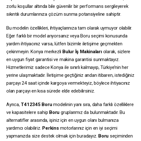
zorlu koşullar altında bile güvenilir bir performans sergileyerek
sıkıntılı durumlarınıza çözüm sunma potansiyeline sahiptir.
Bu modelin özellikleri, ihtiyaçlarınıza tam olarak uymuyor olabilir.
Eğer farklı bir model arıyorsanız veya Boru seçimi konusunda
yardım ihtiyacınız varsa, lütfen bizimle iletişime geçmekten
çekinmeyin. Konya merkezli
Bulur İş Makinaları
olarak, sizlere
en uygun fiyat garantisi ve makina garantisi sunmaktayız.
Hizmetlerimiz sadece Konya ile sınırlı kalmayıp, Türkiye’nin her
yerine ulaşmaktadır. İletişime geçtiğiniz andan itibaren, istediğiniz
parçayı 24 saat içinde kargoya vermekteyiz, böylece ihtiyacınız
olan parçayı en kısa sürede elde edebilirsiniz.
Ayrıca,
T412345
Boru
modelinin yanı sıra, daha farklı özelliklere
ve kapasitelere sahip
Boru
gruplarımız da bulunmaktadır. Bu
alternatifler arasında, işiniz için en uygun olanı bulmanıza
yardımcı olabiliriz.
Perkins
motorlarınız için en iyi seçimi
yapmanızda size destek olmak için buradayız.
Boru
seçiminden