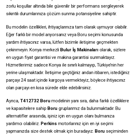
zorlu koşullar altında bile güvenilir bir performans sergileyerek
sıkıntılı durumlarınıza çözüm sunma potansiyeline sahiptir.
Bu modelin özellikleri, ihtiyaçlarınıza tam olarak uymuyor olabilir.
Eğer farklı bir model arıyorsanız veya Boru seçimi konusunda
yardım ihtiyacınız varsa, lütfen bizimle iletişime geçmekten
çekinmeyin. Konya merkezli
Bulur İş Makinaları
olarak, sizlere
en uygun fiyat garantisi ve makina garantisi sunmaktayız.
Hizmetlerimiz sadece Konya ile sınırlı kalmayıp, Türkiye’nin her
yerine ulaşmaktadır. İletişime geçtiğiniz andan itibaren, istediğiniz
parçayı 24 saat içinde kargoya vermekteyiz, böylece ihtiyacınız
olan parçayı en kısa sürede elde edebilirsiniz.
Ayrıca,
T412732
Boru
modelinin yanı sıra, daha farklı özelliklere
ve kapasitelere sahip
Boru
gruplarımız da bulunmaktadır. Bu
alternatifler arasında, işiniz için en uygun olanı bulmanıza
yardımcı olabiliriz.
Perkins
motorlarınız için en iyi seçimi
yapmanızda size destek olmak için buradayız.
Boru
seçiminden