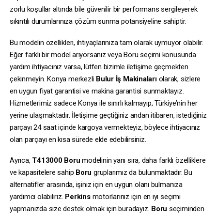
zorlu koşullar altında bile güvenilir bir performans sergileyerek
sıkıntılı durumlarınıza çözüm sunma potansiyeline sahiptir.
Bu modelin özellikleri, ihtiyaçlarınıza tam olarak uymuyor olabilir.
Eğer farklı bir model arıyorsanız veya Boru seçimi konusunda
yardım ihtiyacınız varsa, lütfen bizimle iletişime geçmekten
çekinmeyin. Konya merkezli
Bulur İş Makinaları
olarak, sizlere
en uygun fiyat garantisi ve makina garantisi sunmaktayız.
Hizmetlerimiz sadece Konya ile sınırlı kalmayıp, Türkiye’nin her
yerine ulaşmaktadır. İletişime geçtiğiniz andan itibaren, istediğiniz
parçayı 24 saat içinde kargoya vermekteyiz, böylece ihtiyacınız
olan parçayı en kısa sürede elde edebilirsiniz.
Ayrıca,
T413000
Boru
modelinin yanı sıra, daha farklı özelliklere
ve kapasitelere sahip
Boru
gruplarımız da bulunmaktadır. Bu
alternatifler arasında, işiniz için en uygun olanı bulmanıza
yardımcı olabiliriz.
Perkins
motorlarınız için en iyi seçimi
yapmanızda size destek olmak için buradayız.
Boru
seçiminden