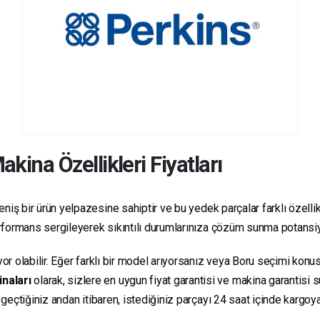
kina Özellikleri Fiyatları
niş bir ürün yelpazesine sahiptir ve bu yedek parçalar farklı özellikl
 performans sergileyerek sıkıntılı durumlarınıza çözüm sunma potansiy
yor olabilir. Eğer farklı bir model arıyorsanız veya Boru seçimi konus
inaları
olarak, sizlere en uygun fiyat garantisi ve makina garantisi 
e geçtiğiniz andan itibaren, istediğiniz parçayı 24 saat içinde kargo