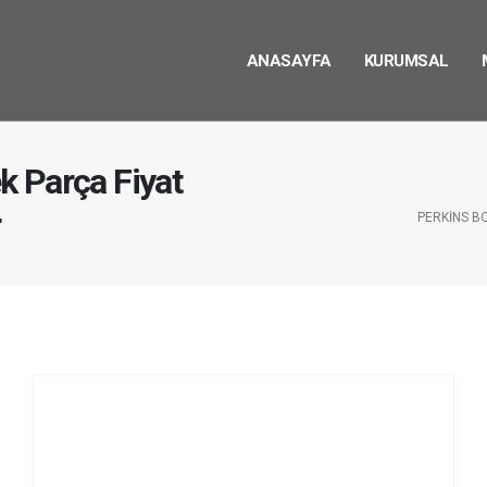
ANASAYFA
KURUMSAL
k Parça Fiyat
r
PERKINS B