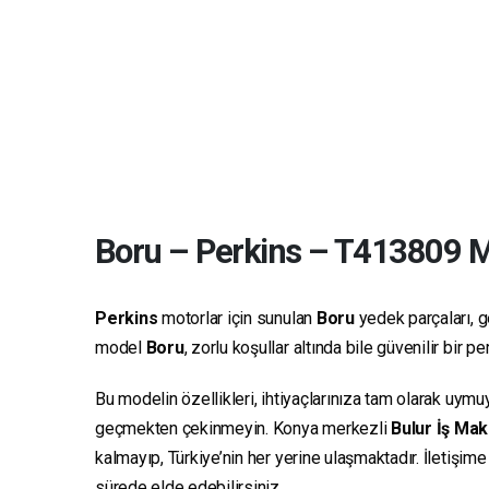
Boru
–
Perkins
–
T413809
Ma
Perkins
motorlar için sunulan
Boru
yedek parçaları, ge
model
Boru
, zorlu koşullar altında bile güvenilir bir
Bu modelin özellikleri, ihtiyaçlarınıza tam olarak uymu
geçmekten çekinmeyin. Konya merkezli
Bulur İş Mak
kalmayıp, Türkiye’nin her yerine ulaşmaktadır. İletişim
sürede elde edebilirsiniz.