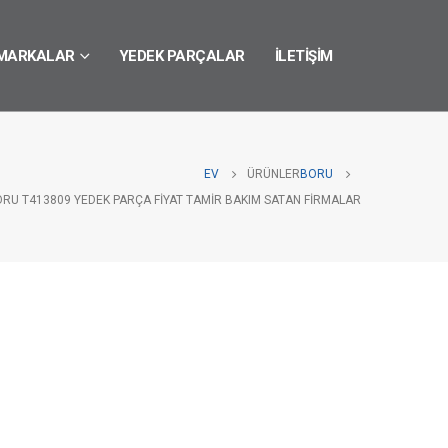
MARKALAR
YEDEK PARÇALAR
İLETIŞIM
EV
ÜRÜNLER
BORU
ORU T413809 YEDEK PARÇA FIYAT TAMIR BAKIM SATAN FIRMALAR