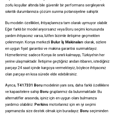
zorlu koşullar altında bile güvenilir bir performans sergileyerek
sıkıntılı durumlarınıza çözüm sunma potansiyeline sahiptir.
Bu modelin özellikleri, ihtiyaçlarınıza tam olarak uymuyor olabilir.
Eğer farklı bir model arıyorsanız veya Boru seçimi konusunda
yardım ihtiyacınız varsa, lütfen bizimle iletişime geçmekten
çekinmeyin. Konya merkezli
Bulur İş Makinaları
olarak, sizlere
en uygun fiyat garantisi ve makina garantisi sunmaktayız.
Hizmetlerimiz sadece Konya ile sınırlı kalmayıp, Türkiye’nin her
yerine ulaşmaktadır. İletişime geçtiğiniz andan itibaren, istediğiniz
parçayı 24 saat içinde kargoya vermekteyiz, böylece ihtiyacınız
olan parçayı en kısa sürede elde edebilirsiniz.
Ayrıca,
T417331
Boru
modelinin yanı sıra, daha farklı özelliklere
ve kapasitelere sahip
Boru
gruplarımız da bulunmaktadır. Bu
alternatifler arasında, işiniz için en uygun olanı bulmanıza
yardımcı olabiliriz.
Perkins
motorlarınız için en iyi seçimi
yapmanızda size destek olmak için buradayız.
Boru
seçiminden