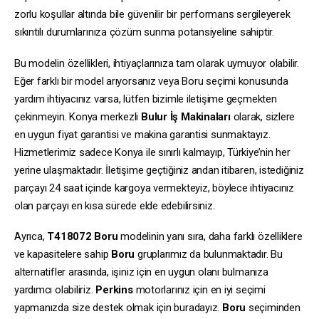
zorlu koşullar altında bile güvenilir bir performans sergileyerek
sıkıntılı durumlarınıza çözüm sunma potansiyeline sahiptir.
Bu modelin özellikleri, ihtiyaçlarınıza tam olarak uymuyor olabilir.
Eğer farklı bir model arıyorsanız veya Boru seçimi konusunda
yardım ihtiyacınız varsa, lütfen bizimle iletişime geçmekten
çekinmeyin. Konya merkezli
Bulur İş Makinaları
olarak, sizlere
en uygun fiyat garantisi ve makina garantisi sunmaktayız.
Hizmetlerimiz sadece Konya ile sınırlı kalmayıp, Türkiye’nin her
yerine ulaşmaktadır. İletişime geçtiğiniz andan itibaren, istediğiniz
parçayı 24 saat içinde kargoya vermekteyiz, böylece ihtiyacınız
olan parçayı en kısa sürede elde edebilirsiniz.
Ayrıca,
T418072
Boru
modelinin yanı sıra, daha farklı özelliklere
ve kapasitelere sahip
Boru
gruplarımız da bulunmaktadır. Bu
alternatifler arasında, işiniz için en uygun olanı bulmanıza
yardımcı olabiliriz.
Perkins
motorlarınız için en iyi seçimi
yapmanızda size destek olmak için buradayız.
Boru
seçiminden