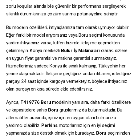
zorlu koşullar altında bile güvenilir bir performans sergileyerek
sıkıntılı durumlarınıza çözüm sunma potansiyeline sahiptir.
Bu modelin özellikleri, ihtiyaçlarınıza tam olarak uymuyor olabilir.
Eğer farklı bir model arıyorsanız veya Boru seçimi konusunda
yardım ihtiyacınız varsa, lütfen bizimle iletişime geçmekten
çekinmeyin. Konya merkezli
Bulur İş Makinaları
olarak, sizlere
en uygun fiyat garantisi ve makina garantisi sunmaktayız.
Hizmetlerimiz sadece Konya ile sınırlı kalmayıp, Türkiye’nin her
yerine ulaşmaktadır. İletişime geçtiğiniz andan itibaren, istediğiniz
parçayı 24 saat içinde kargoya vermekteyiz, böylece ihtiyacınız
olan parçayı en kısa sürede elde edebilirsiniz.
Ayrıca,
T419776
Boru
modelinin yanı sıra, daha farklı özelliklere
ve kapasitelere sahip
Boru
gruplarımız da bulunmaktadır. Bu
alternatifler arasında, işiniz için en uygun olanı bulmanıza
yardımcı olabiliriz.
Perkins
motorlarınız için en iyi seçimi
yapmanızda size destek olmak için buradayız.
Boru
seçiminden