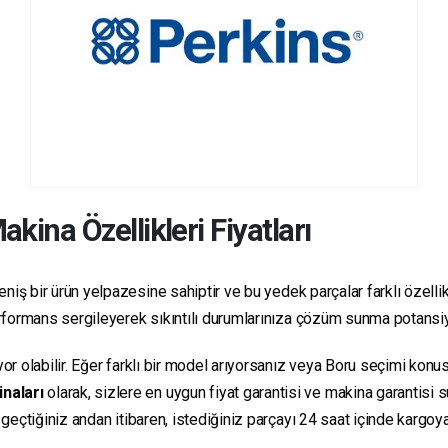
kina Özellikleri Fiyatları
niş bir ürün yelpazesine sahiptir ve bu yedek parçalar farklı özellikl
 performans sergileyerek sıkıntılı durumlarınıza çözüm sunma potansiy
yor olabilir. Eğer farklı bir model arıyorsanız veya Boru seçimi konus
inaları
olarak, sizlere en uygun fiyat garantisi ve makina garantisi 
e geçtiğiniz andan itibaren, istediğiniz parçayı 24 saat içinde kargo