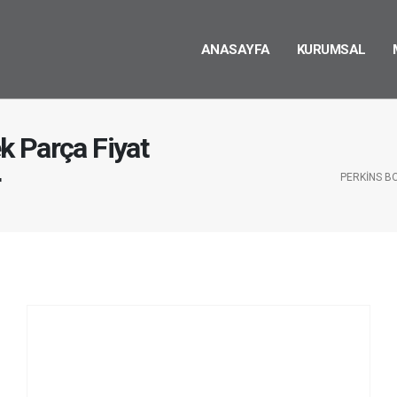
ANASAYFA
KURUMSAL
k Parça Fiyat
r
PERKINS B