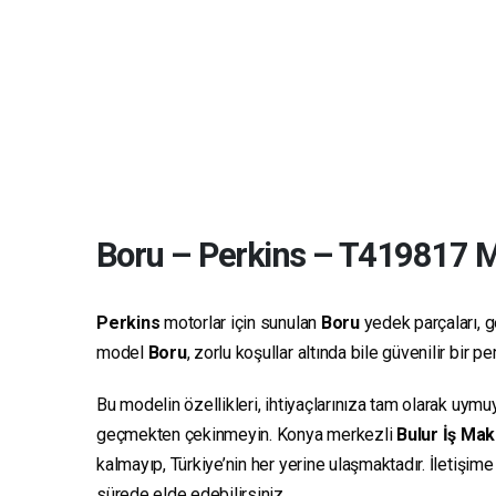
Boru
–
Perkins
–
T419817
Ma
Perkins
motorlar için sunulan
Boru
yedek parçaları, ge
model
Boru
, zorlu koşullar altında bile güvenilir bir
Bu modelin özellikleri, ihtiyaçlarınıza tam olarak uymu
geçmekten çekinmeyin. Konya merkezli
Bulur İş Mak
kalmayıp, Türkiye’nin her yerine ulaşmaktadır. İletişim
sürede elde edebilirsiniz.