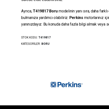
Ayrıca,
T419817
Boru
modelinin yanı sıra, daha farklı
bulmanıza yardımcı olabiliriz.
Perkins
motorlarınız iç
yanınızdayız. Bu konuda daha fazla bilgi almak veya sor
STOK KODU:
T419817
KATEGORILER:
BORU