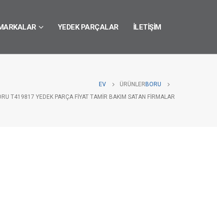
MARKALAR
YEDEK PARÇALAR
İLETIŞIM
EV
ÜRÜNLER
BORU
ORU T419817 YEDEK PARÇA FIYAT TAMIR BAKIM SATAN FIRMALAR