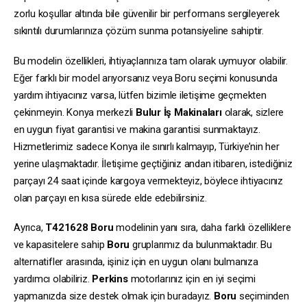
zorlu koşullar altında bile güvenilir bir performans sergileyerek
sıkıntılı durumlarınıza çözüm sunma potansiyeline sahiptir.
Bu modelin özellikleri, ihtiyaçlarınıza tam olarak uymuyor olabilir.
Eğer farklı bir model arıyorsanız veya Boru seçimi konusunda
yardım ihtiyacınız varsa, lütfen bizimle iletişime geçmekten
çekinmeyin. Konya merkezli
Bulur İş Makinaları
olarak, sizlere
en uygun fiyat garantisi ve makina garantisi sunmaktayız.
Hizmetlerimiz sadece Konya ile sınırlı kalmayıp, Türkiye’nin her
yerine ulaşmaktadır. İletişime geçtiğiniz andan itibaren, istediğiniz
parçayı 24 saat içinde kargoya vermekteyiz, böylece ihtiyacınız
olan parçayı en kısa sürede elde edebilirsiniz.
Ayrıca,
T421628
Boru
modelinin yanı sıra, daha farklı özelliklere
ve kapasitelere sahip
Boru
gruplarımız da bulunmaktadır. Bu
alternatifler arasında, işiniz için en uygun olanı bulmanıza
yardımcı olabiliriz.
Perkins
motorlarınız için en iyi seçimi
yapmanızda size destek olmak için buradayız.
Boru
seçiminden