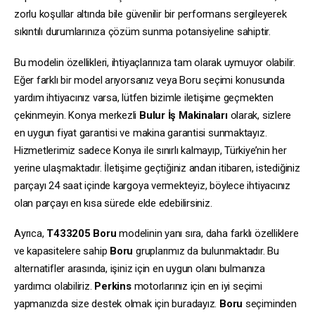
zorlu koşullar altında bile güvenilir bir performans sergileyerek
sıkıntılı durumlarınıza çözüm sunma potansiyeline sahiptir.
Bu modelin özellikleri, ihtiyaçlarınıza tam olarak uymuyor olabilir.
Eğer farklı bir model arıyorsanız veya Boru seçimi konusunda
yardım ihtiyacınız varsa, lütfen bizimle iletişime geçmekten
çekinmeyin. Konya merkezli
Bulur İş Makinaları
olarak, sizlere
en uygun fiyat garantisi ve makina garantisi sunmaktayız.
Hizmetlerimiz sadece Konya ile sınırlı kalmayıp, Türkiye’nin her
yerine ulaşmaktadır. İletişime geçtiğiniz andan itibaren, istediğiniz
parçayı 24 saat içinde kargoya vermekteyiz, böylece ihtiyacınız
olan parçayı en kısa sürede elde edebilirsiniz.
Ayrıca,
T433205
Boru
modelinin yanı sıra, daha farklı özelliklere
ve kapasitelere sahip
Boru
gruplarımız da bulunmaktadır. Bu
alternatifler arasında, işiniz için en uygun olanı bulmanıza
yardımcı olabiliriz.
Perkins
motorlarınız için en iyi seçimi
yapmanızda size destek olmak için buradayız.
Boru
seçiminden