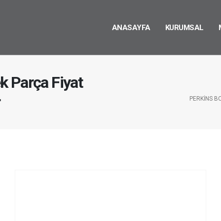
ANASAYFA
KURUMSAL
k Parça Fiyat
r
PERKINS B