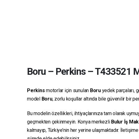
Boru
–
Perkins
–
T433521
Ma
Perkins
motorlar için sunulan
Boru
yedek parçaları, ge
model
Boru
, zorlu koşullar altında bile güvenilir bir
Bu modelin özellikleri, ihtiyaçlarınıza tam olarak uymu
geçmekten çekinmeyin. Konya merkezli
Bulur İş Mak
kalmayıp, Türkiye’nin her yerine ulaşmaktadır. İletişim
sürede elde edebilirsiniz.