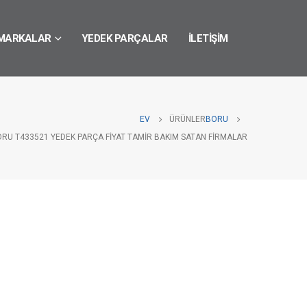
MARKALAR
YEDEK PARÇALAR
İLETIŞIM
EV
ÜRÜNLER
BORU
ORU T433521 YEDEK PARÇA FIYAT TAMIR BAKIM SATAN FIRMALAR