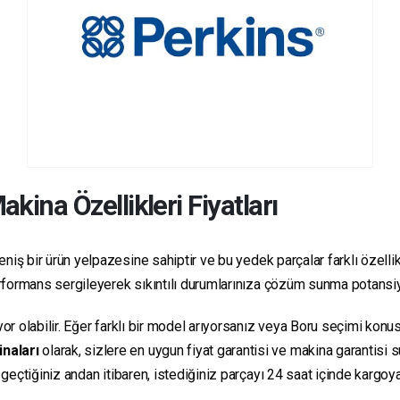
kina Özellikleri Fiyatları
niş bir ürün yelpazesine sahiptir ve bu yedek parçalar farklı özellikl
 performans sergileyerek sıkıntılı durumlarınıza çözüm sunma potansiy
yor olabilir. Eğer farklı bir model arıyorsanız veya Boru seçimi konus
inaları
olarak, sizlere en uygun fiyat garantisi ve makina garantisi 
e geçtiğiniz andan itibaren, istediğiniz parçayı 24 saat içinde kargo