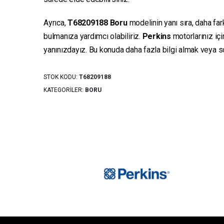
Ayrıca,
T68209188
Boru
modelinin yanı sıra, daha far
bulmanıza yardımcı olabiliriz.
Perkins
motorlarınız iç
yanınızdayız. Bu konuda daha fazla bilgi almak veya sor
STOK KODU:
T68209188
KATEGORILER:
BORU