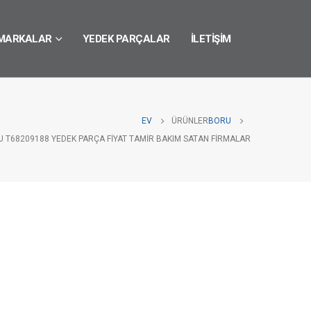
MARKALAR
YEDEK PARÇALAR
İLETIŞIM
EV
ÜRÜNLER
BORU
U T68209188 YEDEK PARÇA FIYAT TAMIR BAKIM SATAN FIRMALAR