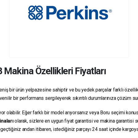
8
Makina Özellikleri Fiyatları
niş bir ürün yelpazesine sahiptir ve bu yedek parçalar farklı özellikl
güvenilir bir performans sergileyerek sıkıntılı durumlarınıza çözüm s
yor olabilir. Eğer farklı bir model arıyorsanız veya Boru seçimi konus
inaları
olarak, sizlere en uygun fiyat garantisi ve makina garantisi 
e geçtiğiniz andan itibaren, istediğiniz parçayı 24 saat içinde kargo