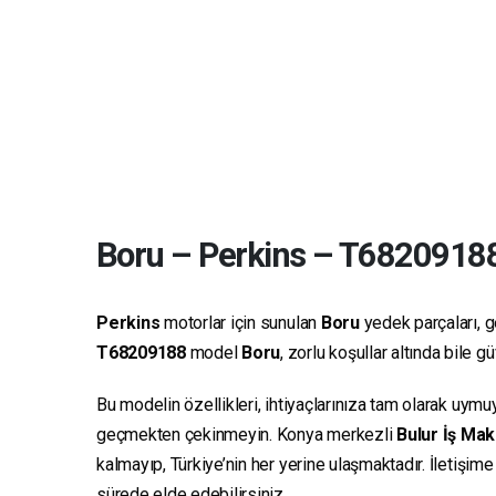
Boru
–
Perkins
–
T6820918
Perkins
motorlar için sunulan
Boru
yedek parçaları, ge
T68209188
model
Boru
, zorlu koşullar altında bile 
Bu modelin özellikleri, ihtiyaçlarınıza tam olarak uymu
geçmekten çekinmeyin. Konya merkezli
Bulur İş Mak
kalmayıp, Türkiye’nin her yerine ulaşmaktadır. İletişim
sürede elde edebilirsiniz.