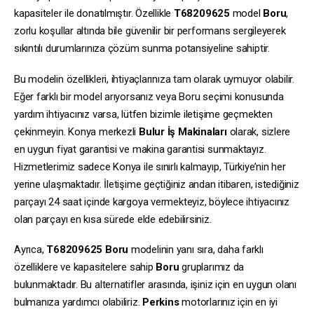
kapasiteler ile donatılmıştır. Özellikle
T68209625
model
Boru
,
zorlu koşullar altında bile güvenilir bir performans sergileyerek
sıkıntılı durumlarınıza çözüm sunma potansiyeline sahiptir.
Bu modelin özellikleri, ihtiyaçlarınıza tam olarak uymuyor olabilir.
Eğer farklı bir model arıyorsanız veya Boru seçimi konusunda
yardım ihtiyacınız varsa, lütfen bizimle iletişime geçmekten
çekinmeyin. Konya merkezli
Bulur İş Makinaları
olarak, sizlere
en uygun fiyat garantisi ve makina garantisi sunmaktayız.
Hizmetlerimiz sadece Konya ile sınırlı kalmayıp, Türkiye’nin her
yerine ulaşmaktadır. İletişime geçtiğiniz andan itibaren, istediğiniz
parçayı 24 saat içinde kargoya vermekteyiz, böylece ihtiyacınız
olan parçayı en kısa sürede elde edebilirsiniz.
Ayrıca,
T68209625
Boru
modelinin yanı sıra, daha farklı
özelliklere ve kapasitelere sahip
Boru
gruplarımız da
bulunmaktadır. Bu alternatifler arasında, işiniz için en uygun olanı
bulmanıza yardımcı olabiliriz.
Perkins
motorlarınız için en iyi