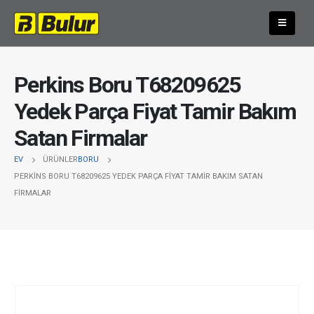
Perkins Boru T68209625
Yedek Parça Fiyat Tamir Bakım
Satan Firmalar
EV
ÜRÜNLER
BORU
PERKINS BORU T68209625 YEDEK PARÇA FIYAT TAMIR BAKIM SATAN
FIRMALAR