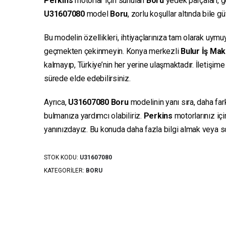
Perkins
motorlar için sunulan
Boru
yedek parçaları, ge
U31607080
model
Boru
, zorlu koşullar altında bile 
Bu modelin özellikleri, ihtiyaçlarınıza tam olarak uymu
geçmekten çekinmeyin. Konya merkezli
Bulur İş Mak
kalmayıp, Türkiye’nin her yerine ulaşmaktadır. İletişim
sürede elde edebilirsiniz.
Ayrıca,
U31607080
Boru
modelinin yanı sıra, daha far
bulmanıza yardımcı olabiliriz.
Perkins
motorlarınız iç
yanınızdayız. Bu konuda daha fazla bilgi almak veya sor
STOK KODU:
U31607080
KATEGORILER:
BORU