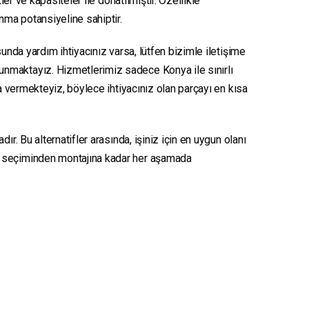
er ve kapasiteler ile donatılmıştır. Özellikle
unma potansiyeline sahiptir.
unda yardım ihtiyacınız varsa, lütfen bizimle iletişime
sunmaktayız. Hizmetlerimiz sadece Konya ile sınırlı
ya vermekteyiz, böylece ihtiyacınız olan parçayı en kısa
r. Bu alternatifler arasında, işiniz için en uygun olanı
seçiminden montajına kadar her aşamada