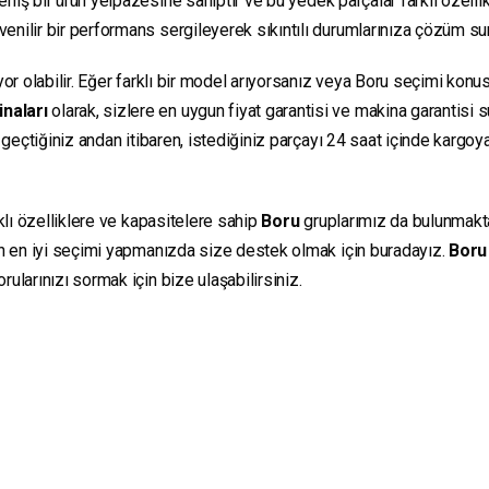
niş bir ürün yelpazesine sahiptir ve bu yedek parçalar farklı özellikl
güvenilir bir performans sergileyerek sıkıntılı durumlarınıza çözüm s
yor olabilir. Eğer farklı bir model arıyorsanız veya Boru seçimi konus
inaları
olarak, sizlere en uygun fiyat garantisi ve makina garantisi 
e geçtiğiniz andan itibaren, istediğiniz parçayı 24 saat içinde kargo
klı özelliklere ve kapasitelere sahip
Boru
gruplarımız da bulunmaktadı
in en iyi seçimi yapmanızda size destek olmak için buradayız.
Boru
ularınızı sormak için bize ulaşabilirsiniz.