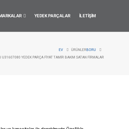
MARKALAR
YEDEK PARÇALAR
İLETIŞIM
EV
ÜRÜNLER
BORU
 U31607080 YEDEK PARÇA FIYAT TAMIR BAKIM SATAN FIRMALAR