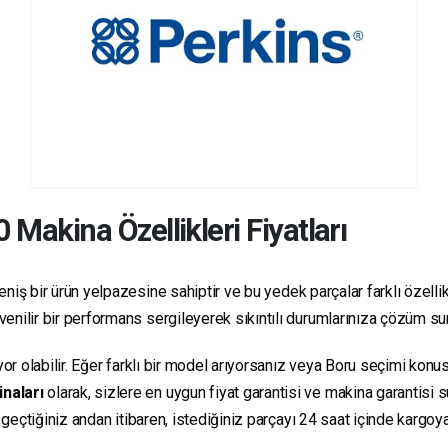
0
Makina Özellikleri Fiyatları
niş bir ürün yelpazesine sahiptir ve bu yedek parçalar farklı özellikl
güvenilir bir performans sergileyerek sıkıntılı durumlarınıza çözüm s
yor olabilir. Eğer farklı bir model arıyorsanız veya Boru seçimi konus
inaları
olarak, sizlere en uygun fiyat garantisi ve makina garantisi 
e geçtiğiniz andan itibaren, istediğiniz parçayı 24 saat içinde kargo