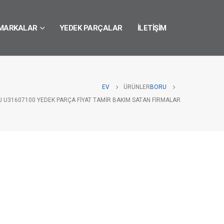
MARKALAR
YEDEK PARÇALAR
İLETIŞIM
EV
ÜRÜNLER
BORU
 U31607100 YEDEK PARÇA FIYAT TAMIR BAKIM SATAN FIRMALAR