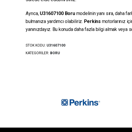
Ayrıca,
U31607100
Boru
modelinin yanı sıra, daha far
bulmanıza yardımcı olabiliriz.
Perkins
motorlarınız iç
yanınızdayız. Bu konuda daha fazla bilgi almak veya sor
STOK KODU:
U31607100
KATEGORILER:
BORU