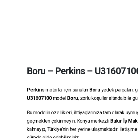
Boru
–
Perkins
–
U3160710
Perkins
motorlar için sunulan
Boru
yedek parçaları, ge
U31607100
model
Boru
, zorlu koşullar altında bile 
Bu modelin özellikleri, ihtiyaçlarınıza tam olarak uymu
geçmekten çekinmeyin. Konya merkezli
Bulur İş Mak
kalmayıp, Türkiye’nin her yerine ulaşmaktadır. İletişim
sürede elde edebilirsiniz.