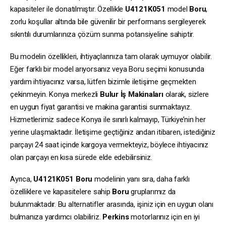
kapasiteler ile donatılmıştır. Özellikle
U4121K051
model
Boru
,
zorlu koşullar altında bile güvenilir bir performans sergileyerek
sıkıntılı durumlarınıza çözüm sunma potansiyeline sahiptir.
Bu modelin özellikleri, ihtiyaçlarınıza tam olarak uymuyor olabilir.
Eğer farklı bir model arıyorsanız veya Boru seçimi konusunda
yardım ihtiyacınız varsa, lütfen bizimle iletişime geçmekten
çekinmeyin. Konya merkezli
Bulur İş Makinaları
olarak, sizlere
en uygun fiyat garantisi ve makina garantisi sunmaktayız.
Hizmetlerimiz sadece Konya ile sınırlı kalmayıp, Türkiye’nin her
yerine ulaşmaktadır. İletişime geçtiğiniz andan itibaren, istediğiniz
parçayı 24 saat içinde kargoya vermekteyiz, böylece ihtiyacınız
olan parçayı en kısa sürede elde edebilirsiniz.
Ayrıca,
U4121K051
Boru
modelinin yanı sıra, daha farklı
özelliklere ve kapasitelere sahip
Boru
gruplarımız da
bulunmaktadır. Bu alternatifler arasında, işiniz için en uygun olanı
bulmanıza yardımcı olabiliriz.
Perkins
motorlarınız için en iyi