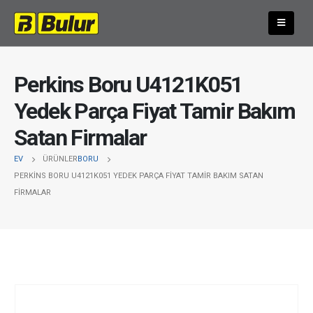
Perkins Boru U4121K051
Yedek Parça Fiyat Tamir Bakım
Satan Firmalar
EV
ÜRÜNLER
BORU
PERKINS BORU U4121K051 YEDEK PARÇA FIYAT TAMIR BAKIM SATAN
FIRMALAR