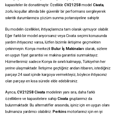
kapasiteler ile donatılmıştır. Özellikle
CV21258
model
Civata
,
zorlu koşullar altında bile güvenilir bir performans sergileyerek
sıkıntılı durumlarınıza çözüm sunma potansiyeline sahiptir.
Bu modelin özellikleri, ihtiyaçlarınıza tam olarak uymuyor olabilir.
Eğer farklı bir model arıyorsanız veya Civata seçimi konusunda
yardım ihtiyacınız varsa, lütfen bizimle iletişime geçmekten
çekinmeyin. Konya merkezli
Bulur İş Makinaları
olarak, sizlere
en uygun fiyat garantisi ve makina garantisi sunmaktayız.
Hizmetlerimiz sadece Konya ile sınırlı kalmayıp, Türkiye’nin her
yerine ulaşmaktadır. İletişime geçtiğiniz andan itibaren, istediğiniz
parçayı 24 saat içinde kargoya vermekteyiz, böylece ihtiyacınız
olan parçayı en kısa sürede elde edebilirsiniz.
Ayrıca,
CV21258
Civata
modelinin yanı sıra, daha farklı
özelliklere ve kapasitelere sahip
Civata
gruplarımız da
bulunmaktadır. Bu alternatifler arasında, işiniz için en uygun olanı
bulmanıza yardımcı olabiliriz.
Perkins
motorlarınız için en iyi