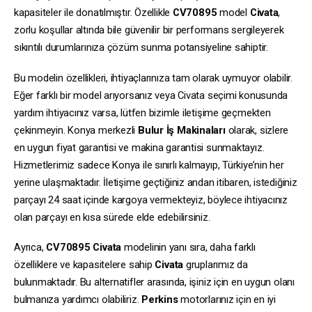
kapasiteler ile donatılmıştır. Özellikle
CV70895
model
Civata
,
zorlu koşullar altında bile güvenilir bir performans sergileyerek
sıkıntılı durumlarınıza çözüm sunma potansiyeline sahiptir.
Bu modelin özellikleri, ihtiyaçlarınıza tam olarak uymuyor olabilir.
Eğer farklı bir model arıyorsanız veya Civata seçimi konusunda
yardım ihtiyacınız varsa, lütfen bizimle iletişime geçmekten
çekinmeyin. Konya merkezli
Bulur İş Makinaları
olarak, sizlere
en uygun fiyat garantisi ve makina garantisi sunmaktayız.
Hizmetlerimiz sadece Konya ile sınırlı kalmayıp, Türkiye’nin her
yerine ulaşmaktadır. İletişime geçtiğiniz andan itibaren, istediğiniz
parçayı 24 saat içinde kargoya vermekteyiz, böylece ihtiyacınız
olan parçayı en kısa sürede elde edebilirsiniz.
Ayrıca,
CV70895
Civata
modelinin yanı sıra, daha farklı
özelliklere ve kapasitelere sahip
Civata
gruplarımız da
bulunmaktadır. Bu alternatifler arasında, işiniz için en uygun olanı
bulmanıza yardımcı olabiliriz.
Perkins
motorlarınız için en iyi