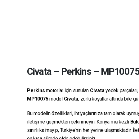
Civata
–
Perkins
–
MP1007
Perkins
motorlar için sunulan
Civata
yedek parçaları, 
MP10075
model
Civata
, zorlu koşullar altında bile 
Bu modelin özellikleri, ihtiyaçlarınıza tam olarak uymu
iletişime geçmekten çekinmeyin. Konya merkezli
Bulu
sınırlı kalmayıp, Türkiye’nin her yerine ulaşmaktadır. İ
en kısa sürede elde edebilirsiniz.