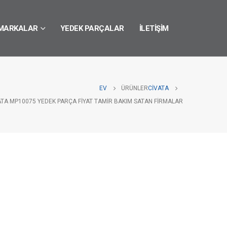
MARKALAR
YEDEK PARÇALAR
İLETIŞIM
EV
ÜRÜNLER
CIVATA
ATA MP10075 YEDEK PARÇA FIYAT TAMIR BAKIM SATAN FIRMALAR