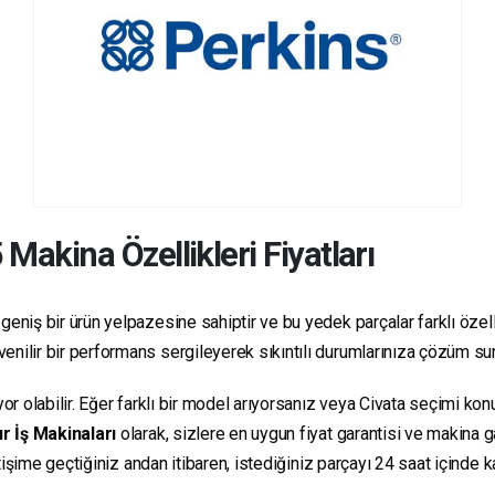
5
Makina Özellikleri Fiyatları
geniş bir ürün yelpazesine sahiptir ve bu yedek parçalar farklı özelli
güvenilir bir performans sergileyerek sıkıntılı durumlarınıza çözüm s
yor olabilir. Eğer farklı bir model arıyorsanız veya Civata seçimi ko
r İş Makinaları
olarak, sizlere en uygun fiyat garantisi ve makina
letişime geçtiğiniz andan itibaren, istediğiniz parçayı 24 saat içind