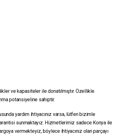
kler ve kapasiteler ile donatılmıştır. Özellikle
unma potansiyeline sahiptir.
nusunda yardım ihtiyacınız varsa, lütfen bizimle
 garantisi sunmaktayız. Hizmetlerimiz sadece Konya ile
e kargoya vermekteyiz, böylece ihtiyacınız olan parçayı