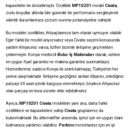
kapasiteler ile donatılmıştır. Özellikle
MP10201
model
Civata
,
zorlu koşullar altında bile güvenilir bir performans sergileyerek
sıkıntılı durumlarınıza çözüm sunma potansiyeline sahiptir.
Bu modelin özellikleri, ihtiyaçlarınıza tam olarak uymuyor olabilir.
Eğer farklı bir model arıyorsanız veya Civata seçimi konusunda
yardım ihtiyacınız varsa, lütfen bizimle iletişime geçmekten
çekinmeyin. Konya merkezli
Bulur İş Makinaları
olarak, sizlere
en uygun fiyat garantisi ve makina garantisi sunmaktayız.
Hizmetlerimiz sadece Konya ile sınırlı kalmayıp, Türkiye’nin her
yerine ulaşmaktadır. İletişime geçtiğiniz andan itibaren, istediğiniz
parçayı 24 saat içinde kargoya vermekteyiz, böylece ihtiyacınız
olan parçayı en kısa sürede elde edebilirsiniz.
Ayrıca,
MP10201
Civata
modelinin yanı sıra, daha farklı
özelliklere ve kapasitelere sahip
Civata
gruplarımız da
bulunmaktadır. Bu alternatifler arasında, işiniz için en uygun olanı
bulmanıza yardımcı olabiliriz.
Perkins
motorlarınız için en iyi