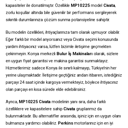
kapasiteler ile donatılmıştır. Özellikle
MP10225
model
Civata
,
zorlu koşullar altında bile güvenilir bir performans sergileyerek
sıkıntılı durumlarınıza çözüm sunma potansiyeline sahiptir.
Bu modelin özellikleri, ihtiyaçlarınıza tam olarak uymuyor olabilir.
Eğer farklı bir model arıyorsanız veya Civata seçimi konusunda
yardım ihtiyacınız varsa, lütfen bizimle iletişime geçmekten
çekinmeyin. Konya merkezli
Bulur İş Makinaları
olarak, sizlere
en uygun fiyat garantisi ve makina garantisi sunmaktayız.
Hizmetlerimiz sadece Konya ile sınırlı kalmayıp, Türkiye’nin her
yerine ulaşmaktadır. İletişime geçtiğiniz andan itibaren, istediğiniz
parçayı 24 saat içinde kargoya vermekteyiz, böylece ihtiyacınız
olan parçayı en kısa sürede elde edebilirsiniz.
Ayrıca,
MP10225
Civata
modelinin yanı sıra, daha farklı
özelliklere ve kapasitelere sahip
Civata
gruplarımız da
bulunmaktadır. Bu alternatifler arasında, işiniz için en uygun olanı
bulmanıza yardımcı olabiliriz.
Perkins
motorlarınız için en iyi