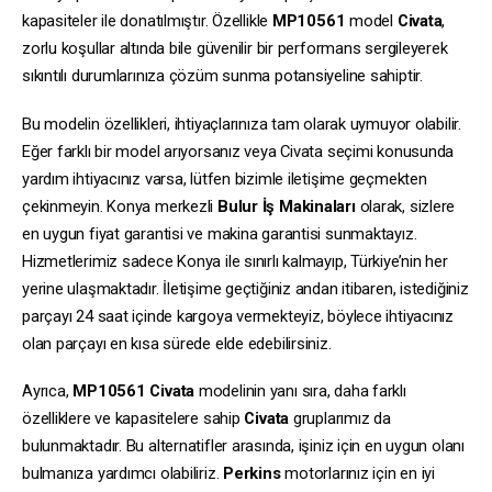
kapasiteler ile donatılmıştır. Özellikle
MP10561
model
Civata
,
zorlu koşullar altında bile güvenilir bir performans sergileyerek
sıkıntılı durumlarınıza çözüm sunma potansiyeline sahiptir.
Bu modelin özellikleri, ihtiyaçlarınıza tam olarak uymuyor olabilir.
Eğer farklı bir model arıyorsanız veya Civata seçimi konusunda
yardım ihtiyacınız varsa, lütfen bizimle iletişime geçmekten
çekinmeyin. Konya merkezli
Bulur İş Makinaları
olarak, sizlere
en uygun fiyat garantisi ve makina garantisi sunmaktayız.
Hizmetlerimiz sadece Konya ile sınırlı kalmayıp, Türkiye’nin her
yerine ulaşmaktadır. İletişime geçtiğiniz andan itibaren, istediğiniz
parçayı 24 saat içinde kargoya vermekteyiz, böylece ihtiyacınız
olan parçayı en kısa sürede elde edebilirsiniz.
Ayrıca,
MP10561
Civata
modelinin yanı sıra, daha farklı
özelliklere ve kapasitelere sahip
Civata
gruplarımız da
bulunmaktadır. Bu alternatifler arasında, işiniz için en uygun olanı
bulmanıza yardımcı olabiliriz.
Perkins
motorlarınız için en iyi