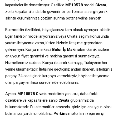
kapasiteler ile donatılmıştır. Özellikle
MP10578
model
Civata
,
zorlu koşullar altında bile güvenilir bir performans sergileyerek
sıkıntılı durumlarınıza çözüm sunma potansiyeline sahiptir.
Bu modelin özellikleri, ihtiyaçlarınıza tam olarak uymuyor olabilir.
Eğer farklı bir model arıyorsanız veya Civata seçimi konusunda
yardım ihtiyacınız varsa, lütfen bizimle iletişime geçmekten
çekinmeyin. Konya merkezli
Bulur İş Makinaları
olarak, sizlere
en uygun fiyat garantisi ve makina garantisi sunmaktayız.
Hizmetlerimiz sadece Konya ile sınırlı kalmayıp, Türkiye’nin her
yerine ulaşmaktadır. İletişime geçtiğiniz andan itibaren, istediğiniz
parçayı 24 saat içinde kargoya vermekteyiz, böylece ihtiyacınız
olan parçayı en kısa sürede elde edebilirsiniz.
Ayrıca,
MP10578
Civata
modelinin yanı sıra, daha farklı
özelliklere ve kapasitelere sahip
Civata
gruplarımız da
bulunmaktadır. Bu alternatifler arasında, işiniz için en uygun olanı
bulmanıza yardımcı olabiliriz.
Perkins
motorlarınız için en iyi