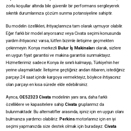
zorlu koşullar altında bile güvenilir bir performans sergileyerek
sıkıntılı durumlarınıza çözüm sunma potansiyeline sahiptir.
Bu modelin özellikleri, ihtiyaçlarınıza tam olarak uymuyor olabilir.
Eğer farklı bir model arıyorsanız veya Civata seçimi konusunda
yardım ihtiyacınız varsa, lütfen bizimle iletişime geçmekten
çekinmeyin. Konya merkezli
Bulur İş Makinaları
olarak, sizlere
en uygun fiyat garantisi ve makina garantisi sunmaktayız.
Hizmetlerimiz sadece Konya ile sınırlı kalmayıp, Türkiye’nin her
yerine ulaşmaktadır. İletişime geçtiğiniz andan itibaren, istediğiniz
parçayı 24 saat içinde kargoya vermekteyiz, böylece ihtiyacınız
olan parçayı en kısa sürede elde edebilirsiniz.
Ayrıca,
OE52323
Civata
modelinin yanı sıra, daha farklı
özelliklere ve kapasitelere sahip
Civata
gruplarımız da
bulunmaktadır. Bu alternatifler arasında, işiniz için en uygun olanı
bulmanıza yardımcı olabiliriz.
Perkins
motorlarınız için en iyi
seçimi yapmanızda size destek olmak için buradayız.
Civata