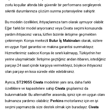
zorlu koşullar altında bile güvenilir bir performans sergileyerek
sıkıntılı durumlarınıza çözüm sunma potansiyeline sahiptir.
Bu modelin özellikleri, ihtiyaçlarınıza tam olarak uymuyor olabilir.
Eğer farklı bir model arıyorsanız veya Civata seçimi konusunda
yardım ihtiyacınız varsa, lütfen bizimle iletişime geçmekten
çekinmeyin. Konya merkezli
Bulur İş Makinaları
olarak, sizlere
en uygun fiyat garantisi ve makina garantisi sunmaktayız.
Hizmetlerimiz sadece Konya ile sınırlı kalmayıp, Türkiye’nin her
yerine ulaşmaktadır. İletişime geçtiğiniz andan itibaren, istediğiniz
parçayı 24 saat içinde kargoya vermekteyiz, böylece ihtiyacınız
olan parçayı en kısa sürede elde edebilirsiniz.
Ayrıca,
ST29055
Civata
modelinin yanı sıra, daha farklı
özelliklere ve kapasitelere sahip
Civata
gruplarımız da
bulunmaktadır. Bu alternatifler arasında, işiniz için en uygun olanı
bulmanıza yardımcı olabiliriz.
Perkins
motorlarınız için en iyi
seçimi yapmanızda size destek olmak için buradayız.
Civata