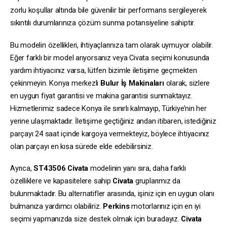
zorlu koşullar altında bile güvenilir bir performans sergileyerek
sıkıntılı durumlarınıza çözüm sunma potansiyeline sahiptir.
Bu modelin özellikleri, ihtiyaçlarınıza tam olarak uymuyor olabilir.
Eğer farklı bir model arıyorsanız veya Civata seçimi konusunda
yardım ihtiyacınız varsa, lütfen bizimle iletişime geçmekten
çekinmeyin. Konya merkezli
Bulur İş Makinaları
olarak, sizlere
en uygun fiyat garantisi ve makina garantisi sunmaktayız.
Hizmetlerimiz sadece Konya ile sınırlı kalmayıp, Türkiye’nin her
yerine ulaşmaktadır. İletişime geçtiğiniz andan itibaren, istediğiniz
parçayı 24 saat içinde kargoya vermekteyiz, böylece ihtiyacınız
olan parçayı en kısa sürede elde edebilirsiniz.
Ayrıca,
ST43506
Civata
modelinin yanı sıra, daha farklı
özelliklere ve kapasitelere sahip
Civata
gruplarımız da
bulunmaktadır. Bu alternatifler arasında, işiniz için en uygun olanı
bulmanıza yardımcı olabiliriz.
Perkins
motorlarınız için en iyi
seçimi yapmanızda size destek olmak için buradayız.
Civata