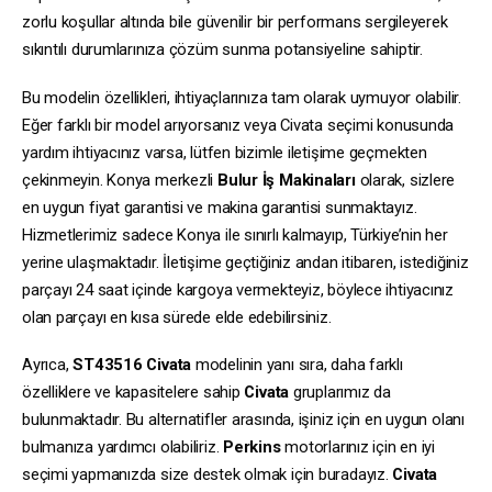
zorlu koşullar altında bile güvenilir bir performans sergileyerek
sıkıntılı durumlarınıza çözüm sunma potansiyeline sahiptir.
Bu modelin özellikleri, ihtiyaçlarınıza tam olarak uymuyor olabilir.
Eğer farklı bir model arıyorsanız veya Civata seçimi konusunda
yardım ihtiyacınız varsa, lütfen bizimle iletişime geçmekten
çekinmeyin. Konya merkezli
Bulur İş Makinaları
olarak, sizlere
en uygun fiyat garantisi ve makina garantisi sunmaktayız.
Hizmetlerimiz sadece Konya ile sınırlı kalmayıp, Türkiye’nin her
yerine ulaşmaktadır. İletişime geçtiğiniz andan itibaren, istediğiniz
parçayı 24 saat içinde kargoya vermekteyiz, böylece ihtiyacınız
olan parçayı en kısa sürede elde edebilirsiniz.
Ayrıca,
ST43516
Civata
modelinin yanı sıra, daha farklı
özelliklere ve kapasitelere sahip
Civata
gruplarımız da
bulunmaktadır. Bu alternatifler arasında, işiniz için en uygun olanı
bulmanıza yardımcı olabiliriz.
Perkins
motorlarınız için en iyi
seçimi yapmanızda size destek olmak için buradayız.
Civata