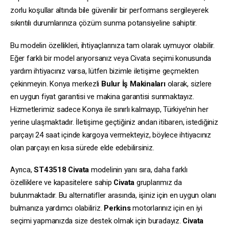
zorlu koşullar altında bile güvenilir bir performans sergileyerek
sıkıntılı durumlarınıza çözüm sunma potansiyeline sahiptir.
Bu modelin özellikleri, ihtiyaçlarınıza tam olarak uymuyor olabilir.
Eğer farklı bir model arıyorsanız veya Civata seçimi konusunda
yardım ihtiyacınız varsa, lütfen bizimle iletişime geçmekten
çekinmeyin. Konya merkezli
Bulur İş Makinaları
olarak, sizlere
en uygun fiyat garantisi ve makina garantisi sunmaktayız.
Hizmetlerimiz sadece Konya ile sınırlı kalmayıp, Türkiye’nin her
yerine ulaşmaktadır. İletişime geçtiğiniz andan itibaren, istediğiniz
parçayı 24 saat içinde kargoya vermekteyiz, böylece ihtiyacınız
olan parçayı en kısa sürede elde edebilirsiniz.
Ayrıca,
ST43518
Civata
modelinin yanı sıra, daha farklı
özelliklere ve kapasitelere sahip
Civata
gruplarımız da
bulunmaktadır. Bu alternatifler arasında, işiniz için en uygun olanı
bulmanıza yardımcı olabiliriz.
Perkins
motorlarınız için en iyi
seçimi yapmanızda size destek olmak için buradayız.
Civata