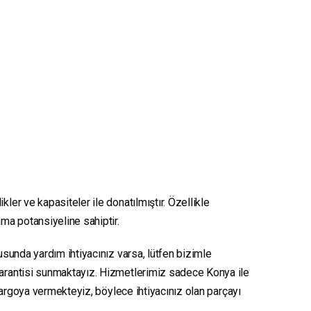
kler ve kapasiteler ile donatılmıştır. Özellikle
nma potansiyeline sahiptir.
nusunda yardım ihtiyacınız varsa, lütfen bizimle
 garantisi sunmaktayız. Hizmetlerimiz sadece Konya ile
e kargoya vermekteyiz, böylece ihtiyacınız olan parçayı