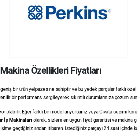
Makina Özellikleri Fiyatları
geniş bir ürün yelpazesine sahiptir ve bu yedek parçalar farklı özelli
güvenilir bir performans sergileyerek sıkıntılı durumlarınıza çözüm su
yor olabilir. Eğer farklı bir model arıyorsanız veya Civata seçimi ko
r İş Makinaları
olarak, sizlere en uygun fiyat garantisi ve makina
letişime geçtiğiniz andan itibaren, istediğiniz parçayı 24 saat içind