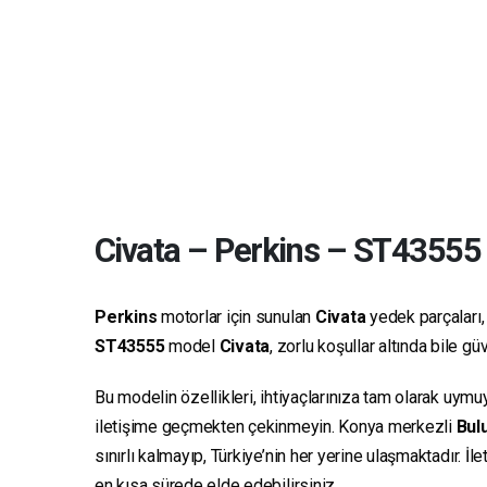
Civata
–
Perkins
–
ST43555
Perkins
motorlar için sunulan
Civata
yedek parçaları, 
ST43555
model
Civata
, zorlu koşullar altında bile 
Bu modelin özellikleri, ihtiyaçlarınıza tam olarak uymu
iletişime geçmekten çekinmeyin. Konya merkezli
Bulu
sınırlı kalmayıp, Türkiye’nin her yerine ulaşmaktadır. İ
en kısa sürede elde edebilirsiniz.