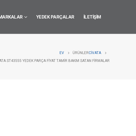
MARKALAR
YEDEK PARÇALAR
İLETIŞIM
EV
ÜRÜNLER
CIVATA
ATA ST43555 YEDEK PARÇA FIYAT TAMIR BAKIM SATAN FIRMALAR