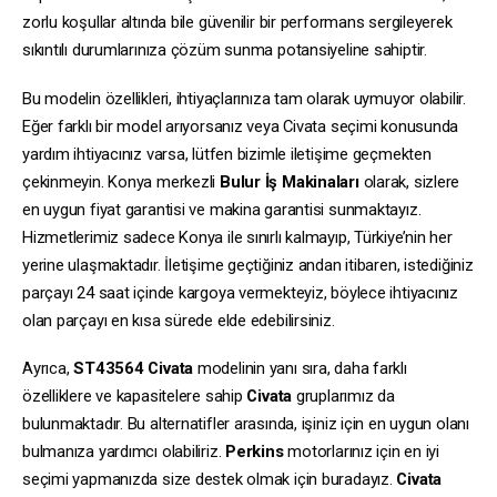
zorlu koşullar altında bile güvenilir bir performans sergileyerek
sıkıntılı durumlarınıza çözüm sunma potansiyeline sahiptir.
Bu modelin özellikleri, ihtiyaçlarınıza tam olarak uymuyor olabilir.
Eğer farklı bir model arıyorsanız veya Civata seçimi konusunda
yardım ihtiyacınız varsa, lütfen bizimle iletişime geçmekten
çekinmeyin. Konya merkezli
Bulur İş Makinaları
olarak, sizlere
en uygun fiyat garantisi ve makina garantisi sunmaktayız.
Hizmetlerimiz sadece Konya ile sınırlı kalmayıp, Türkiye’nin her
yerine ulaşmaktadır. İletişime geçtiğiniz andan itibaren, istediğiniz
parçayı 24 saat içinde kargoya vermekteyiz, böylece ihtiyacınız
olan parçayı en kısa sürede elde edebilirsiniz.
Ayrıca,
ST43564
Civata
modelinin yanı sıra, daha farklı
özelliklere ve kapasitelere sahip
Civata
gruplarımız da
bulunmaktadır. Bu alternatifler arasında, işiniz için en uygun olanı
bulmanıza yardımcı olabiliriz.
Perkins
motorlarınız için en iyi
seçimi yapmanızda size destek olmak için buradayız.
Civata