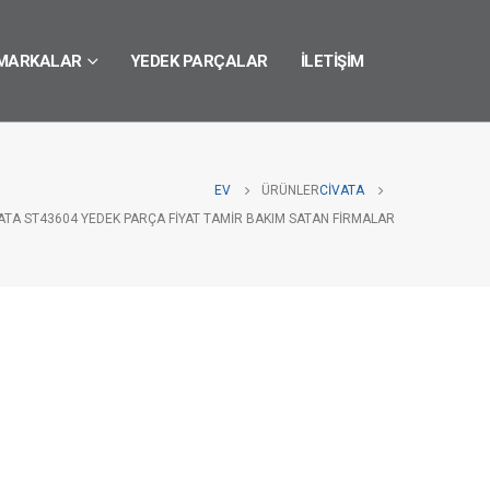
MARKALAR
YEDEK PARÇALAR
İLETIŞIM
EV
ÜRÜNLER
CIVATA
ATA ST43604 YEDEK PARÇA FIYAT TAMIR BAKIM SATAN FIRMALAR