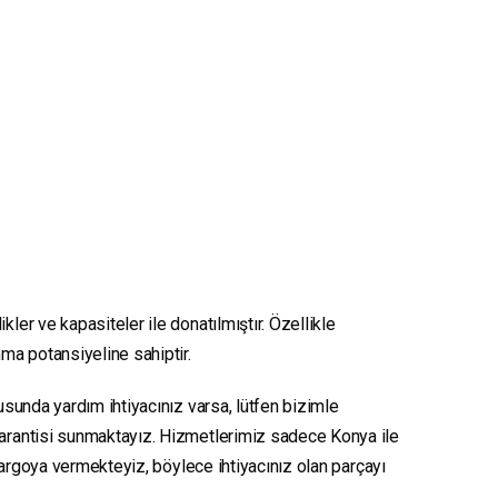
kler ve kapasiteler ile donatılmıştır. Özellikle
nma potansiyeline sahiptir.
nusunda yardım ihtiyacınız varsa, lütfen bizimle
 garantisi sunmaktayız. Hizmetlerimiz sadece Konya ile
e kargoya vermekteyiz, böylece ihtiyacınız olan parçayı