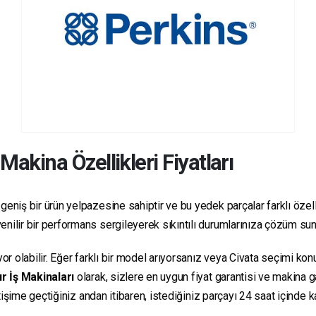
Makina Özellikleri Fiyatları
geniş bir ürün yelpazesine sahiptir ve bu yedek parçalar farklı özelli
güvenilir bir performans sergileyerek sıkıntılı durumlarınıza çözüm su
yor olabilir. Eğer farklı bir model arıyorsanız veya Civata seçimi ko
r İş Makinaları
olarak, sizlere en uygun fiyat garantisi ve makina
letişime geçtiğiniz andan itibaren, istediğiniz parçayı 24 saat içind