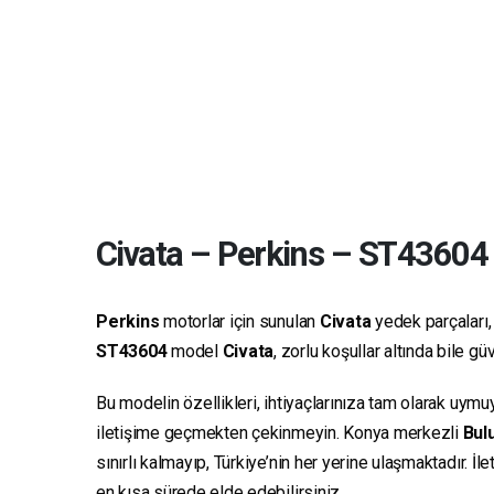
Civata
–
Perkins
–
ST43604
Perkins
motorlar için sunulan
Civata
yedek parçaları, 
ST43604
model
Civata
, zorlu koşullar altında bile 
Bu modelin özellikleri, ihtiyaçlarınıza tam olarak uymu
iletişime geçmekten çekinmeyin. Konya merkezli
Bulu
sınırlı kalmayıp, Türkiye’nin her yerine ulaşmaktadır. İ
en kısa sürede elde edebilirsiniz.