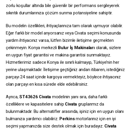
zorlu koşullar altında bile güvenilir bir performans sergileyerek
sıkıntılı durumlarınıza çözüm sunma potansiyeline sahiptir.
Bu modelin özellikleri, ihtiyaçlarınıza tam olarak uymuyor olabilir.
Eğer farklı bir model arıyorsanız veya Civata seçimi konusunda
yardım ihtiyacınız varsa, lütfen bizimle iletişime geçmekten
çekinmeyin. Konya merkezli
Bulur İş Makinaları
olarak, sizlere
en uygun fiyat garantisi ve makina garantisi sunmaktayız.
Hizmetlerimiz sadece Konya ile sınırlı kalmayıp, Türkiye’nin her
yerine ulaşmaktadır. İletişime geçtiğiniz andan itibaren, istediğiniz
parçayı 24 saat içinde kargoya vermekteyiz, böylece ihtiyacınız
olan parçayı en kısa sürede elde edebilirsiniz.
Ayrıca,
ST43626
Civata
modelinin yanı sıra, daha farklı
özelliklere ve kapasitelere sahip
Civata
gruplarımız da
bulunmaktadır. Bu alternatifler arasında, işiniz için en uygun olanı
bulmanıza yardımcı olabiliriz.
Perkins
motorlarınız için en iyi
seçimi yapmanızda size destek olmak için buradayız.
Civata