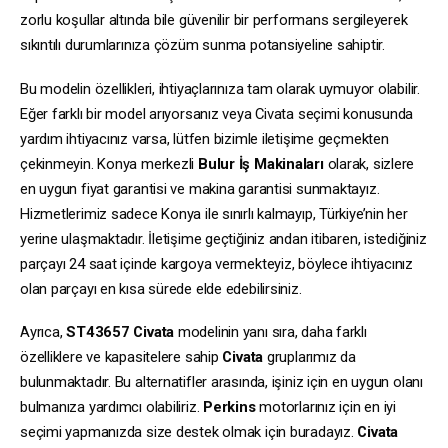
zorlu koşullar altında bile güvenilir bir performans sergileyerek
sıkıntılı durumlarınıza çözüm sunma potansiyeline sahiptir.
Bu modelin özellikleri, ihtiyaçlarınıza tam olarak uymuyor olabilir.
Eğer farklı bir model arıyorsanız veya Civata seçimi konusunda
yardım ihtiyacınız varsa, lütfen bizimle iletişime geçmekten
çekinmeyin. Konya merkezli
Bulur İş Makinaları
olarak, sizlere
en uygun fiyat garantisi ve makina garantisi sunmaktayız.
Hizmetlerimiz sadece Konya ile sınırlı kalmayıp, Türkiye’nin her
yerine ulaşmaktadır. İletişime geçtiğiniz andan itibaren, istediğiniz
parçayı 24 saat içinde kargoya vermekteyiz, böylece ihtiyacınız
olan parçayı en kısa sürede elde edebilirsiniz.
Ayrıca,
ST43657
Civata
modelinin yanı sıra, daha farklı
özelliklere ve kapasitelere sahip
Civata
gruplarımız da
bulunmaktadır. Bu alternatifler arasında, işiniz için en uygun olanı
bulmanıza yardımcı olabiliriz.
Perkins
motorlarınız için en iyi
seçimi yapmanızda size destek olmak için buradayız.
Civata