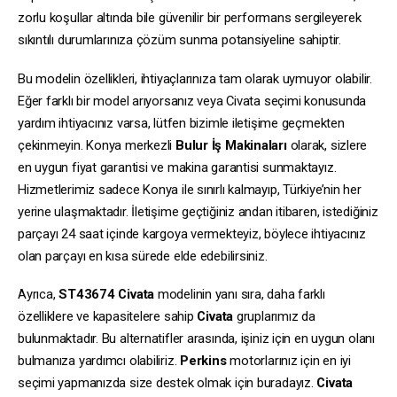
zorlu koşullar altında bile güvenilir bir performans sergileyerek
sıkıntılı durumlarınıza çözüm sunma potansiyeline sahiptir.
Bu modelin özellikleri, ihtiyaçlarınıza tam olarak uymuyor olabilir.
Eğer farklı bir model arıyorsanız veya Civata seçimi konusunda
yardım ihtiyacınız varsa, lütfen bizimle iletişime geçmekten
çekinmeyin. Konya merkezli
Bulur İş Makinaları
olarak, sizlere
en uygun fiyat garantisi ve makina garantisi sunmaktayız.
Hizmetlerimiz sadece Konya ile sınırlı kalmayıp, Türkiye’nin her
yerine ulaşmaktadır. İletişime geçtiğiniz andan itibaren, istediğiniz
parçayı 24 saat içinde kargoya vermekteyiz, böylece ihtiyacınız
olan parçayı en kısa sürede elde edebilirsiniz.
Ayrıca,
ST43674
Civata
modelinin yanı sıra, daha farklı
özelliklere ve kapasitelere sahip
Civata
gruplarımız da
bulunmaktadır. Bu alternatifler arasında, işiniz için en uygun olanı
bulmanıza yardımcı olabiliriz.
Perkins
motorlarınız için en iyi
seçimi yapmanızda size destek olmak için buradayız.
Civata