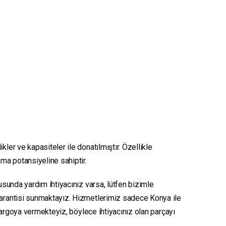
kler ve kapasiteler ile donatılmıştır. Özellikle
nma potansiyeline sahiptir.
nusunda yardım ihtiyacınız varsa, lütfen bizimle
 garantisi sunmaktayız. Hizmetlerimiz sadece Konya ile
e kargoya vermekteyiz, böylece ihtiyacınız olan parçayı