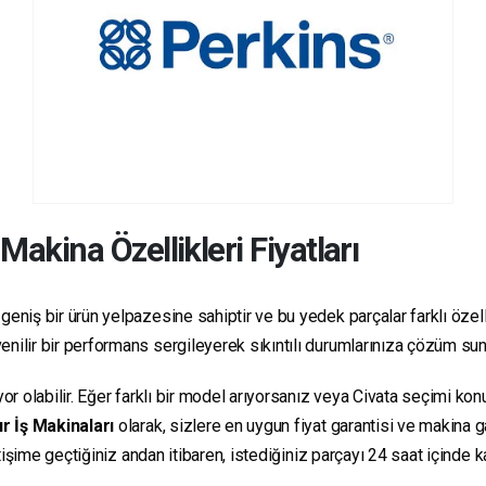
Makina Özellikleri Fiyatları
geniş bir ürün yelpazesine sahiptir ve bu yedek parçalar farklı özelli
güvenilir bir performans sergileyerek sıkıntılı durumlarınıza çözüm su
yor olabilir. Eğer farklı bir model arıyorsanız veya Civata seçimi ko
r İş Makinaları
olarak, sizlere en uygun fiyat garantisi ve makina
letişime geçtiğiniz andan itibaren, istediğiniz parçayı 24 saat içind