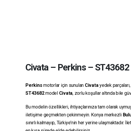
Civata
–
Perkins
–
ST43682
Perkins
motorlar için sunulan
Civata
yedek parçaları, 
ST43682
model
Civata
, zorlu koşullar altında bile 
Bu modelin özellikleri, ihtiyaçlarınıza tam olarak uymu
iletişime geçmekten çekinmeyin. Konya merkezli
Bulu
sınırlı kalmayıp, Türkiye’nin her yerine ulaşmaktadır. İ
en kısa sürede elde edebilirsiniz.