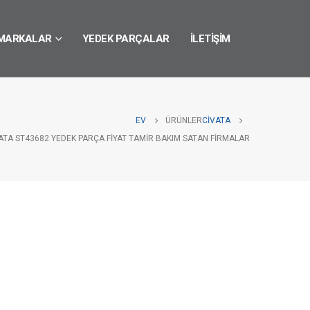
MARKALAR
YEDEK PARÇALAR
İLETIŞIM
EV
ÜRÜNLER
CIVATA
ATA ST43682 YEDEK PARÇA FIYAT TAMIR BAKIM SATAN FIRMALAR