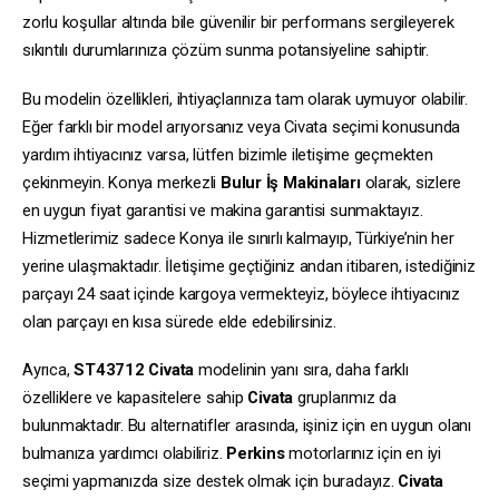
zorlu koşullar altında bile güvenilir bir performans sergileyerek
sıkıntılı durumlarınıza çözüm sunma potansiyeline sahiptir.
Bu modelin özellikleri, ihtiyaçlarınıza tam olarak uymuyor olabilir.
Eğer farklı bir model arıyorsanız veya Civata seçimi konusunda
yardım ihtiyacınız varsa, lütfen bizimle iletişime geçmekten
çekinmeyin. Konya merkezli
Bulur İş Makinaları
olarak, sizlere
en uygun fiyat garantisi ve makina garantisi sunmaktayız.
Hizmetlerimiz sadece Konya ile sınırlı kalmayıp, Türkiye’nin her
yerine ulaşmaktadır. İletişime geçtiğiniz andan itibaren, istediğiniz
parçayı 24 saat içinde kargoya vermekteyiz, böylece ihtiyacınız
olan parçayı en kısa sürede elde edebilirsiniz.
Ayrıca,
ST43712
Civata
modelinin yanı sıra, daha farklı
özelliklere ve kapasitelere sahip
Civata
gruplarımız da
bulunmaktadır. Bu alternatifler arasında, işiniz için en uygun olanı
bulmanıza yardımcı olabiliriz.
Perkins
motorlarınız için en iyi
seçimi yapmanızda size destek olmak için buradayız.
Civata