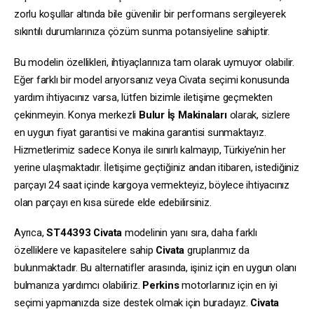
zorlu koşullar altında bile güvenilir bir performans sergileyerek
sıkıntılı durumlarınıza çözüm sunma potansiyeline sahiptir.
Bu modelin özellikleri, ihtiyaçlarınıza tam olarak uymuyor olabilir.
Eğer farklı bir model arıyorsanız veya Civata seçimi konusunda
yardım ihtiyacınız varsa, lütfen bizimle iletişime geçmekten
çekinmeyin. Konya merkezli
Bulur İş Makinaları
olarak, sizlere
en uygun fiyat garantisi ve makina garantisi sunmaktayız.
Hizmetlerimiz sadece Konya ile sınırlı kalmayıp, Türkiye’nin her
yerine ulaşmaktadır. İletişime geçtiğiniz andan itibaren, istediğiniz
parçayı 24 saat içinde kargoya vermekteyiz, böylece ihtiyacınız
olan parçayı en kısa sürede elde edebilirsiniz.
Ayrıca,
ST44393
Civata
modelinin yanı sıra, daha farklı
özelliklere ve kapasitelere sahip
Civata
gruplarımız da
bulunmaktadır. Bu alternatifler arasında, işiniz için en uygun olanı
bulmanıza yardımcı olabiliriz.
Perkins
motorlarınız için en iyi
seçimi yapmanızda size destek olmak için buradayız.
Civata