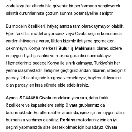
zorlu koşullar altında bile güvenilir bir performans sergileyerek
sıkıntılı durumlarınıza çözüm sunma potansiyeline sahiptir.
Bu modelin özellikleri, ihtiyaçlarınıza tam olarak uymuyor olabilir.
Eğer farklı bir model arıyorsanız veya Civata seçimi konusunda
yardım ihtiyacınız varsa, lütfen bizimle iletişime geçmekten
çekinmeyin. Konya merkezli
Bulur İş Makinaları
olarak, sizlere
en uygun fiyat garantisi ve makina garantisi sunmaktayız.
Hizmetlerimiz sadece Konya ile sınırlı kalmayıp, Türkiye’nin her
yerine ulaşmaktadır. İletişime geçtiğiniz andan itibaren, istediğiniz
parçayı 24 saat içinde kargoya vermekteyiz, böylece ihtiyacınız
olan parçayı en kısa sürede elde edebilirsiniz.
Ayrıca,
ST44456
Civata
modelinin yanı sıra, daha farklı
özelliklere ve kapasitelere sahip
Civata
gruplarımız da
bulunmaktadır. Bu alternatifler arasında, işiniz için en uygun olanı
bulmanıza yardımcı olabiliriz.
Perkins
motorlarınız için en iyi
seçimi yapmanızda size destek olmak için buradayız.
Civata