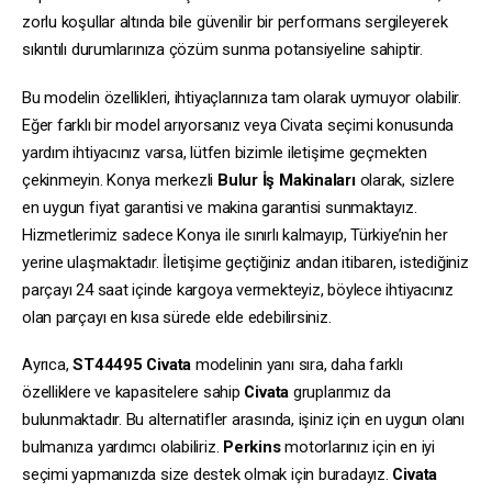
zorlu koşullar altında bile güvenilir bir performans sergileyerek
sıkıntılı durumlarınıza çözüm sunma potansiyeline sahiptir.
Bu modelin özellikleri, ihtiyaçlarınıza tam olarak uymuyor olabilir.
Eğer farklı bir model arıyorsanız veya Civata seçimi konusunda
yardım ihtiyacınız varsa, lütfen bizimle iletişime geçmekten
çekinmeyin. Konya merkezli
Bulur İş Makinaları
olarak, sizlere
en uygun fiyat garantisi ve makina garantisi sunmaktayız.
Hizmetlerimiz sadece Konya ile sınırlı kalmayıp, Türkiye’nin her
yerine ulaşmaktadır. İletişime geçtiğiniz andan itibaren, istediğiniz
parçayı 24 saat içinde kargoya vermekteyiz, böylece ihtiyacınız
olan parçayı en kısa sürede elde edebilirsiniz.
Ayrıca,
ST44495
Civata
modelinin yanı sıra, daha farklı
özelliklere ve kapasitelere sahip
Civata
gruplarımız da
bulunmaktadır. Bu alternatifler arasında, işiniz için en uygun olanı
bulmanıza yardımcı olabiliriz.
Perkins
motorlarınız için en iyi
seçimi yapmanızda size destek olmak için buradayız.
Civata