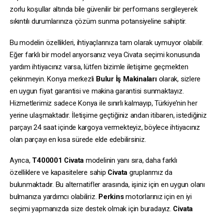
zorlu koşullar altında bile güvenilir bir performans sergileyerek
sıkıntılı durumlarınıza çözüm sunma potansiyeline sahiptir.
Bu modelin özellikleri, ihtiyaçlarınıza tam olarak uymuyor olabilir.
Eğer farklı bir model arıyorsanız veya Civata seçimi konusunda
yardım ihtiyacınız varsa, lütfen bizimle iletişime geçmekten
çekinmeyin. Konya merkezli
Bulur İş Makinaları
olarak, sizlere
en uygun fiyat garantisi ve makina garantisi sunmaktayız.
Hizmetlerimiz sadece Konya ile sınırlı kalmayıp, Türkiye’nin her
yerine ulaşmaktadır. İletişime geçtiğiniz andan itibaren, istediğiniz
parçayı 24 saat içinde kargoya vermekteyiz, böylece ihtiyacınız
olan parçayı en kısa sürede elde edebilirsiniz.
Ayrıca,
T400001
Civata
modelinin yanı sıra, daha farklı
özelliklere ve kapasitelere sahip
Civata
gruplarımız da
bulunmaktadır. Bu alternatifler arasında, işiniz için en uygun olanı
bulmanıza yardımcı olabiliriz.
Perkins
motorlarınız için en iyi
seçimi yapmanızda size destek olmak için buradayız.
Civata