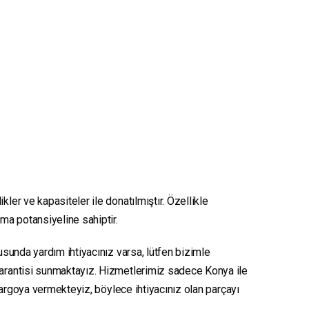
kler ve kapasiteler ile donatılmıştır. Özellikle
nma potansiyeline sahiptir.
nusunda yardım ihtiyacınız varsa, lütfen bizimle
 garantisi sunmaktayız. Hizmetlerimiz sadece Konya ile
e kargoya vermekteyiz, böylece ihtiyacınız olan parçayı