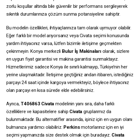
zorlu koşullar altında bile güvenilir bir performans sergileyerek
sıkıntılı durumlarınıza çözüm sunma potansiyeline sahiptir.
Bu modelin özellikleri, ihtiyaçlarınıza tam olarak uymuyor olabilir.
Eğer farklı bir model arıyorsanız veya Civata seçimi konusunda
yardım ihtiyacınız varsa, lütfen bizimle iletişime geçmekten
çekinmeyin. Konya merkezli
Bulur İş Makinaları
olarak, sizlere
en uygun fiyat garantisi ve makina garantisi sunmaktayız.
Hizmetlerimiz sadece Konya ile sınırlı kalmayıp, Türkiye’nin her
yerine ulaşmaktadır. İletişime geçtiğiniz andan itibaren, istediğiniz
parçayı 24 saat içinde kargoya vermekteyiz, böylece ihtiyacınız
olan parçayı en kısa sürede elde edebilirsiniz.
Ayrıca,
T406863
Civata
modelinin yanı sıra, daha farklı
özelliklere ve kapasitelere sahip
Civata
gruplarımız da
bulunmaktadır. Bu alternatifler arasında, işiniz için en uygun olanı
bulmanıza yardımcı olabiliriz.
Perkins
motorlarınız için en iyi
seçimi yapmanızda size destek olmak için buradayız.
Civata