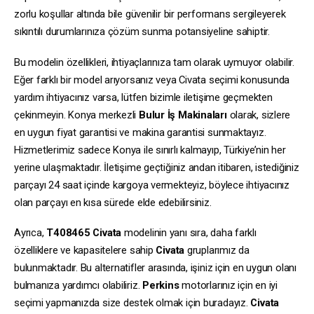
zorlu koşullar altında bile güvenilir bir performans sergileyerek
sıkıntılı durumlarınıza çözüm sunma potansiyeline sahiptir.
Bu modelin özellikleri, ihtiyaçlarınıza tam olarak uymuyor olabilir.
Eğer farklı bir model arıyorsanız veya Civata seçimi konusunda
yardım ihtiyacınız varsa, lütfen bizimle iletişime geçmekten
çekinmeyin. Konya merkezli
Bulur İş Makinaları
olarak, sizlere
en uygun fiyat garantisi ve makina garantisi sunmaktayız.
Hizmetlerimiz sadece Konya ile sınırlı kalmayıp, Türkiye’nin her
yerine ulaşmaktadır. İletişime geçtiğiniz andan itibaren, istediğiniz
parçayı 24 saat içinde kargoya vermekteyiz, böylece ihtiyacınız
olan parçayı en kısa sürede elde edebilirsiniz.
Ayrıca,
T408465
Civata
modelinin yanı sıra, daha farklı
özelliklere ve kapasitelere sahip
Civata
gruplarımız da
bulunmaktadır. Bu alternatifler arasında, işiniz için en uygun olanı
bulmanıza yardımcı olabiliriz.
Perkins
motorlarınız için en iyi
seçimi yapmanızda size destek olmak için buradayız.
Civata