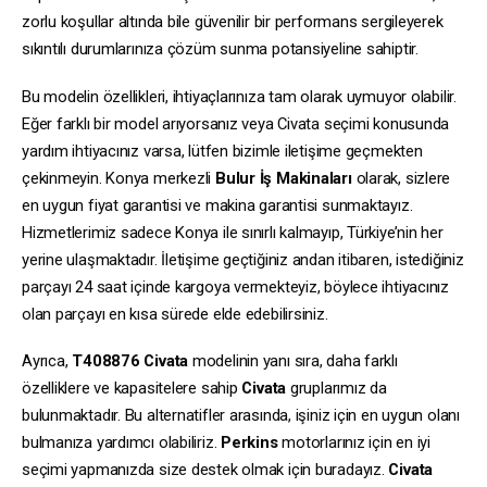
zorlu koşullar altında bile güvenilir bir performans sergileyerek
sıkıntılı durumlarınıza çözüm sunma potansiyeline sahiptir.
Bu modelin özellikleri, ihtiyaçlarınıza tam olarak uymuyor olabilir.
Eğer farklı bir model arıyorsanız veya Civata seçimi konusunda
yardım ihtiyacınız varsa, lütfen bizimle iletişime geçmekten
çekinmeyin. Konya merkezli
Bulur İş Makinaları
olarak, sizlere
en uygun fiyat garantisi ve makina garantisi sunmaktayız.
Hizmetlerimiz sadece Konya ile sınırlı kalmayıp, Türkiye’nin her
yerine ulaşmaktadır. İletişime geçtiğiniz andan itibaren, istediğiniz
parçayı 24 saat içinde kargoya vermekteyiz, böylece ihtiyacınız
olan parçayı en kısa sürede elde edebilirsiniz.
Ayrıca,
T408876
Civata
modelinin yanı sıra, daha farklı
özelliklere ve kapasitelere sahip
Civata
gruplarımız da
bulunmaktadır. Bu alternatifler arasında, işiniz için en uygun olanı
bulmanıza yardımcı olabiliriz.
Perkins
motorlarınız için en iyi
seçimi yapmanızda size destek olmak için buradayız.
Civata