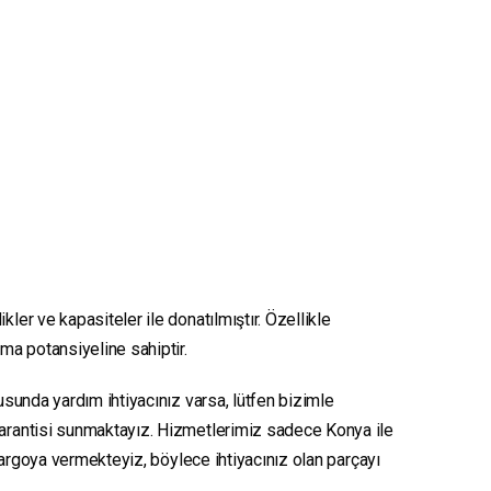
kler ve kapasiteler ile donatılmıştır. Özellikle
nma potansiyeline sahiptir.
nusunda yardım ihtiyacınız varsa, lütfen bizimle
 garantisi sunmaktayız. Hizmetlerimiz sadece Konya ile
e kargoya vermekteyiz, böylece ihtiyacınız olan parçayı