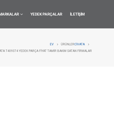
MARKALAR
YEDEK PARÇALAR
İLETIŞIM
EV
ÜRÜNLER
CIVATA
ATA T409374 YEDEK PARÇA FIYAT TAMIR BAKIM SATAN FIRMALAR