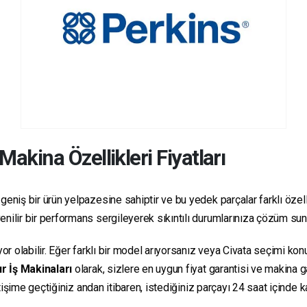
Makina Özellikleri Fiyatları
geniş bir ürün yelpazesine sahiptir ve bu yedek parçalar farklı özelli
üvenilir bir performans sergileyerek sıkıntılı durumlarınıza çözüm su
yor olabilir. Eğer farklı bir model arıyorsanız veya Civata seçimi ko
r İş Makinaları
olarak, sizlere en uygun fiyat garantisi ve makina
letişime geçtiğiniz andan itibaren, istediğiniz parçayı 24 saat içind