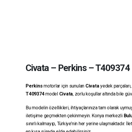
Civata
–
Perkins
–
T409374
Perkins
motorlar için sunulan
Civata
yedek parçaları, 
T409374
model
Civata
, zorlu koşullar altında bile g
Bu modelin özellikleri, ihtiyaçlarınıza tam olarak uymu
iletişime geçmekten çekinmeyin. Konya merkezli
Bulu
sınırlı kalmayıp, Türkiye’nin her yerine ulaşmaktadır. İ
en kısa sürede elde edebilirsiniz.