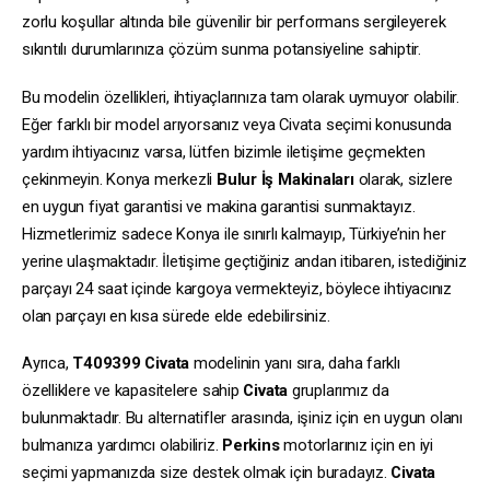
zorlu koşullar altında bile güvenilir bir performans sergileyerek
sıkıntılı durumlarınıza çözüm sunma potansiyeline sahiptir.
Bu modelin özellikleri, ihtiyaçlarınıza tam olarak uymuyor olabilir.
Eğer farklı bir model arıyorsanız veya Civata seçimi konusunda
yardım ihtiyacınız varsa, lütfen bizimle iletişime geçmekten
çekinmeyin. Konya merkezli
Bulur İş Makinaları
olarak, sizlere
en uygun fiyat garantisi ve makina garantisi sunmaktayız.
Hizmetlerimiz sadece Konya ile sınırlı kalmayıp, Türkiye’nin her
yerine ulaşmaktadır. İletişime geçtiğiniz andan itibaren, istediğiniz
parçayı 24 saat içinde kargoya vermekteyiz, böylece ihtiyacınız
olan parçayı en kısa sürede elde edebilirsiniz.
Ayrıca,
T409399
Civata
modelinin yanı sıra, daha farklı
özelliklere ve kapasitelere sahip
Civata
gruplarımız da
bulunmaktadır. Bu alternatifler arasında, işiniz için en uygun olanı
bulmanıza yardımcı olabiliriz.
Perkins
motorlarınız için en iyi
seçimi yapmanızda size destek olmak için buradayız.
Civata