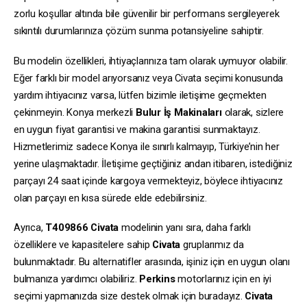
zorlu koşullar altında bile güvenilir bir performans sergileyerek
sıkıntılı durumlarınıza çözüm sunma potansiyeline sahiptir.
Bu modelin özellikleri, ihtiyaçlarınıza tam olarak uymuyor olabilir.
Eğer farklı bir model arıyorsanız veya Civata seçimi konusunda
yardım ihtiyacınız varsa, lütfen bizimle iletişime geçmekten
çekinmeyin. Konya merkezli
Bulur İş Makinaları
olarak, sizlere
en uygun fiyat garantisi ve makina garantisi sunmaktayız.
Hizmetlerimiz sadece Konya ile sınırlı kalmayıp, Türkiye’nin her
yerine ulaşmaktadır. İletişime geçtiğiniz andan itibaren, istediğiniz
parçayı 24 saat içinde kargoya vermekteyiz, böylece ihtiyacınız
olan parçayı en kısa sürede elde edebilirsiniz.
Ayrıca,
T409866
Civata
modelinin yanı sıra, daha farklı
özelliklere ve kapasitelere sahip
Civata
gruplarımız da
bulunmaktadır. Bu alternatifler arasında, işiniz için en uygun olanı
bulmanıza yardımcı olabiliriz.
Perkins
motorlarınız için en iyi
seçimi yapmanızda size destek olmak için buradayız.
Civata