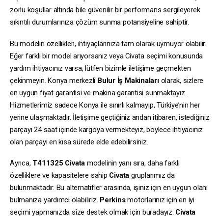
zorlu koşullar altında bile güvenilir bir performans sergileyerek
sıkıntılı durumlarınıza çözüm sunma potansiyeline sahiptir.
Bu modelin özellikleri, ihtiyaçlarınıza tam olarak uymuyor olabilir.
Eğer farklı bir model arıyorsanız veya Civata seçimi konusunda
yardım ihtiyacınız varsa, lütfen bizimle iletişime geçmekten
çekinmeyin. Konya merkezli
Bulur İş Makinaları
olarak, sizlere
en uygun fiyat garantisi ve makina garantisi sunmaktayız.
Hizmetlerimiz sadece Konya ile sınırlı kalmayıp, Türkiye’nin her
yerine ulaşmaktadır. İletişime geçtiğiniz andan itibaren, istediğiniz
parçayı 24 saat içinde kargoya vermekteyiz, böylece ihtiyacınız
olan parçayı en kısa sürede elde edebilirsiniz.
Ayrıca,
T411325
Civata
modelinin yanı sıra, daha farklı
özelliklere ve kapasitelere sahip
Civata
gruplarımız da
bulunmaktadır. Bu alternatifler arasında, işiniz için en uygun olanı
bulmanıza yardımcı olabiliriz.
Perkins
motorlarınız için en iyi
seçimi yapmanızda size destek olmak için buradayız.
Civata